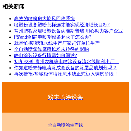
相关新闻
高效的喷粉房大旋风回收系统
喷塑粉设备塑粉怎样选才能实现经济增长目标?
常州鹏程家居喷塑设备认准斯普瑞 用心助力客户企业
[安and全]静电喷塑设备起火了怎么办?
就是忙-喷塑流水线生产厂家赶订单忙生产！
全自动喷塑线摩擦枪粉末粒径的影响
静电涂装设备行情需如何阐述?
初冬凌冽–贵州农机静电喷涂设备流水线顺利出厂！
你知道粉末静电喷涂成套设备的涂层品质划分吗？
再次捷报-盐城柜体喷涂流水线正式迈入调试阶段！
粉末喷涂设备
全自动喷涂生产线