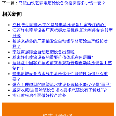
下一篇：
马鞍山铁艺静电喷涂设备价格需要多少钱一套？
相关新闻
立秋|光阴流逝不变的是静电喷涂设备厂家专注的心!
江苏静电喷塑设备厂家把握发展机遇,汇力智能制造转型
升级
被越来越多的厂家偏爱全自动铝型材喷涂生产线长啥
样？
宁波声屏障全自动喷塑设备出货啦
粉末静电喷涂设备的重要价值体现在何层面?
迪拜驻中国客户慕名前来参观斯普瑞自动喷涂设备工艺
制作！
静电喷塑设备流水线中喷枪这个性能特性为何那么重
要？
爆点！理想型的喷塑流水线设备选择不能仅仅是“而已”
亟需收藏!这份涂装设备场地要求您还没有了解过吗?
浙江喷粉房全面做好投产准备