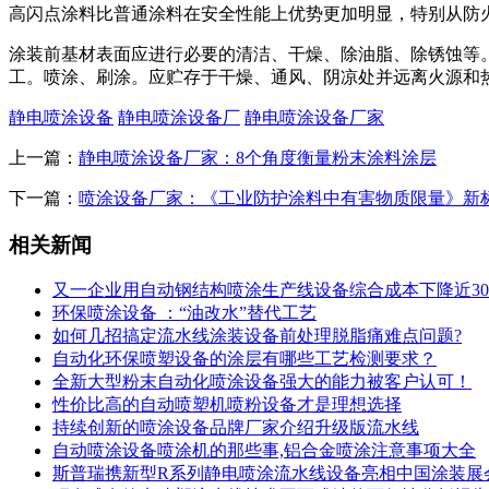
高闪点涂料比普通涂料在安全性能上优势更加明显，特别从防
涂装前基材表面应进行必要的清洁、干燥、除油脂、除锈蚀等。
工。喷涂、刷涂。应贮存于干燥、通风、阴凉处并远离火源和
静电喷涂设备
静电喷涂设备厂
静电喷涂设备厂家
上一篇：
静电喷涂设备厂家：8个角度衡量粉末涂料涂层
下一篇：
喷涂设备厂家：《工业防护涂料中有害物质限量》新
相关新闻
又一企业用自动钢结构喷涂生产线设备综合成本下降近30
环保喷涂设备 ：“油改水”替代工艺
如何几招搞定流水线涂装设备前处理脱脂痛难点问题?
自动化环保喷塑设备的涂层有哪些工艺检测要求？
全新大型粉末自动化喷涂设备强大的能力被客户认可！
性价比高的自动喷塑机喷粉设备才是理想选择
持续创新的喷涂设备品牌厂家介绍升级版流水线
自动喷涂设备喷涂机的那些事,铝合金喷涂注意事项大全
斯普瑞携新型R系列静电喷涂流水线设备亮相中国涂装展