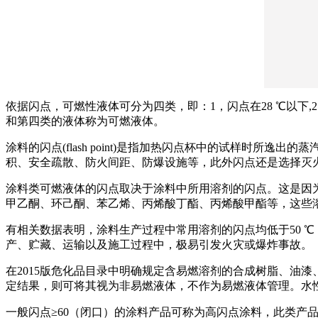
依据闪点，可燃性液体可分为四类，即：1，闪点在28 ℃以下,2，
和第四类的液体称为可燃液体。
涂料的闪点(flash point)是指加热闪点杯中的试样时
积、安全疏散、防火间距、防爆设施等，此外闪点还是选择灭
涂料类可燃液体的闪点取决于涂料中所用溶剂的闪点。这是因
甲乙酮、环己酮、苯乙烯、丙烯酸丁酯、丙烯酸甲酯等，这些
有相关数据表明，涂料生产过程中常用溶剂的闪点均低于50 ℃，其
产、贮藏、运输以及施工过程中，极易引发火灾或爆炸事故。
在2015版危化品目录中明确规定含易燃溶剂的合成树脂、油漆
定结果，则可将其视为非易燃液体，不作为易燃液体管理。水
一般闪点≥60（闭口）的涂料产品可称为高闪点涂料，此类