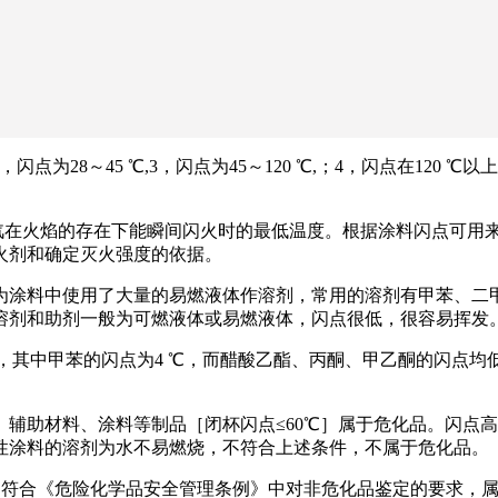
闪点为28～45 ℃,3，闪点为45～120 ℃,；4，闪点在12
所逸出的蒸汽在火焰的存在下能瞬间闪火时的最低温度。根据涂料闪点
火剂和确定灭火强度的依据。
为涂料中使用了大量的易燃液体作溶剂，常用的溶剂有甲苯、二
溶剂和助剂一般为可燃液体或易燃液体，闪点很低，很容易挥发
中甲苯的闪点为4 ℃，而醋酸乙酯、丙酮、甲乙酮的闪点均低于0 ℃
、辅助材料、涂料等制品［闭杯闪点≤60℃］属于危化品。闪点高
性涂料的溶剂为水不易燃烧，不符合上述条件，不属于危化品。
产品符合《危险化学品安全管理条例》中对非危化品鉴定的要求，