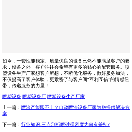
如今，一套性能稳定、质量优良的设备已然不能满足客户的要
求，设备之外，客户往往会希望有更多的贴心的配套服务。喷
塑设备生产厂家想客户所想，不断优化服务，做好服务加法，
不仅提高了客户体验，更紧密了与客户间“互利互信”的情感纽
带，传递服务的力量！
喷塑设备
喷塑设备厂
喷塑设备生产厂家
上一篇：
喷涂产能跟不上？自动喷涂设备厂家为您提供解决方
案
下一篇：
行业知识-三点剖析喷砂稠密度为何有差别?