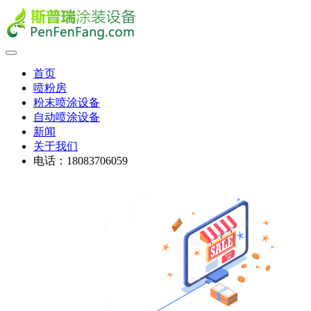
首页
喷粉房
粉末喷涂设备
自动喷涂设备
新闻
关于我们
电话：18083706059