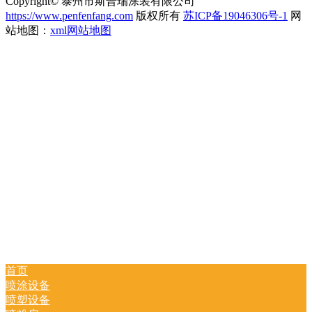
Copyright© 泰州市斯普瑞涂装有限公司
https://www.penfenfang.com
版权所有
苏ICP备19046306号-1
网
站地图：
xml网站地图
首页
喷涂设备
喷塑设备