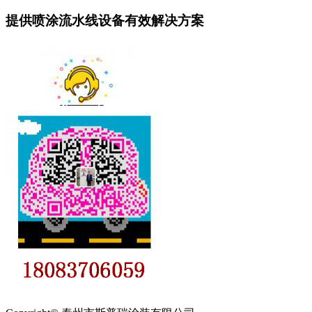
提供喷涂流水线设备有效解决方案