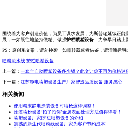
围绕着为客户创造价值，为员工谋求发展，为斯普瑞延续正能
展，一如既往地坚持做精、做强
护栏喷塑设备
，力争早日踏上
PS：原创系文案，请勿抄袭，如需转载或者借鉴，请清晰标明
喷粉流水线
护栏喷塑设备
上一篇：
一套全自动喷塑设备多少钱？此文让你不再为价格迷
下一篇：
江苏静电喷塑设备生产厂家智造品质设备 服务感心
相关新闻
使用粉末静电涂装设备时喷枪这样调整！
涂装喷粉设备’拍了拍你’金属表面处理方法值得详看！
喷塑设备厂家|护栏喷塑设备的介绍
震撼的新生代喷粉线设备厂家为客户节约成本!