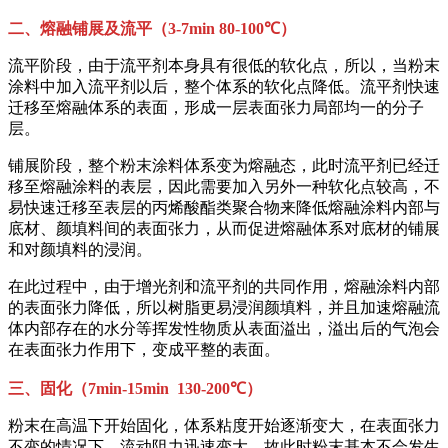
二、熔融铺展及流平（3-7min 80-100℃）
流平阶段，由于流平剂本身具有很低的软化点，所以，当粉末
涂料中加入流平剂以后，整个体系的软化点降低。流平剂快速
迁移至熔融体系的表面，形成一层表面张力局部均一的分子
层。
铺展阶段，整个粉末涂料体系变为熔融态，此时流平剂已经迁
移至熔融涂料的表层，因此需要加入另外一种软化点较高，不
易快速迁移至表层的丙烯酸酯类聚合物来降低熔融涂料内部与
底材、颜填料间的表面张力，从而促进熔融体系对底材的铺展
和对颜填料的浸润。
在此过程中，由于增光剂和流平剂的共同作用，熔融涂料内部
的表面张力降低，所以树脂更易浸润颜填料，并且加速熔融流
体内部存在的水分等挥发性物质从表面溢出，溢出后的气泡会
在表面张力作用下，变成平整的表面。
三、固化（7min-15min 130-200℃）
粉末在高温下开始固化，体系粘度开始逐渐变大，在表面张力
不变的情况下，流动阻力迅速变大，故此时粉末基本不会发生