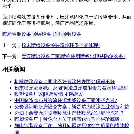
流平。
应用喷粉涂装设备作业时，应注意固化每一阶段重要性，从而
保证固化工序进行顺利，保证产品喷粉质量。
喷粉涂装设备
涂装设备
静电涂装设备
上一篇：
粉末喷粉设备涂装降耗环保何处体现?
下一篇：
武汉喷涂设备厂家:喷枪使用喷幅出现缺陷怎么办?
相关新闻
机械喷涂设备：固化不好被涂物表面处理得不好
粉末喷涂流水线厂家:如何透过涂层附着力看涂料性能?
喷塑设备厂家|隔离疫情 不隔离爱
中国制造2025带给涂装流水线设备厂家哪些思考?
免费设计喷粉房设备方案，斯普瑞为喷涂企业创造利益
必知！西安仓库货架喷涂生产线喷涂经过哪些流程？
喷塑设备厂｜带你全方位了解高速波形护栏珍藏版！
静电涂装设备厂家：缩孔问题对压缩空气质量的描述检
验