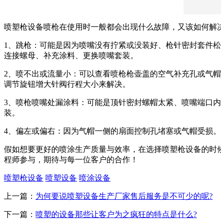
喷塑枪设备喷枪在使用时一般都会出现什么故障，又该如何解
1、跳枪：可能是因为喷嘴没有拧紧或没装好、枪针密封套件
连接螺母、补充涂料、更换喷嘴套装。
2、喷不出或流量小：可以查看喷枪枪壶盖的空气补充孔或气
调节旋钮增大针阀行程大小来解决。
3、喷枪喷嘴处漏涂料：可能是顶针密封螺帽太紧、喷嘴端口
装。
4、偏左或偏右：因为气帽一侧的扇面控制孔堵塞或气帽受损
假如想要更好的喷涂生产质量与效率，在选择喷塑枪设备的时
程师参与，期待与每一位客户的合作！
喷塑枪设备
喷塑设备
喷涂设备
上一篇：
为何要说喷塑设备生产厂家售后服务是不可少的呢?
下一篇：
喷塑的设备那些让客户为之疯狂的特点是什么?