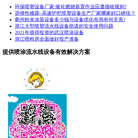
环保喷塑设备厂家:催化燃烧装置作业应遵循啥规则?
选择性难题–高速护栏喷塑设备生产厂家哪家好口碑佳？
衢州粉末涂装设备多少钱与设备优化布局有何关系?
浙江大型喷塑流水线设备烘道的安全使用问题
2021年值得投资的武汉喷涂设备
浙江喷粉房全面做好投产准备
提供喷涂流水线设备有效解决方案