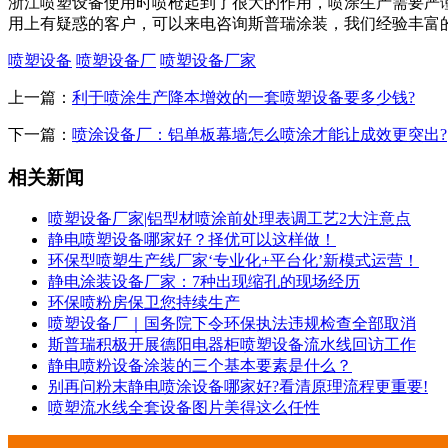
浙江喷塑设备使用时喷枪起到了很大的作用，喷涂生产需要严
用上有疑惑的客户，可以来电咨询斯普瑞涂装，我们经验丰富
喷塑设备
喷塑设备厂
喷塑设备厂家
上一篇：
利于喷涂生产降本增效的一套喷塑设备要多少钱?
下一篇：
喷涂设备厂：铝单板幕墙怎么喷涂才能让成效更突出?
相关新闻
喷塑设备厂家|铝型材喷涂前处理表调工艺2大注意点
静电喷塑设备哪家好？择优可以这样做！
环保型喷塑生产线厂家‘专业化+平台化’新模式运营！
静电涂装设备厂家：7种出现缩孔的现场经历
环保喷粉房保卫您持续生产
喷塑设备厂｜国务院下令环保执法违规检查全部取消
斯普瑞积极开展德阳电器柜喷塑设备流水线回访工作
静电喷粉设备涂装的三个基本要素是什么？
别再问粉末静电喷涂设备哪家好?看清原理流程更重要!
喷塑流水线全套设备图片美得这么任性