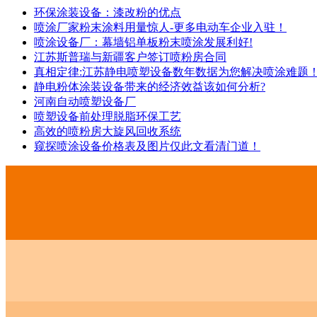
环保涂装设备：漆改粉的优点
喷涂厂家粉末涂料用量惊人-更多电动车企业入驻！
喷涂设备厂：幕墙铝单板粉末喷涂发展利好!
江苏斯普瑞与新疆客户签订喷粉房合同
真相定律:江苏静电喷塑设备数年数据为您解决喷涂难题
静电粉体涂装设备带来的经济效益该如何分析?
河南自动喷塑设备厂
喷塑设备前处理脱脂环保工艺
高效的喷粉房大旋风回收系统
窥探喷涂设备价格表及图片仅此文看清门道！