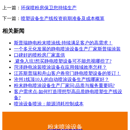
上一篇：
环保喷粉房保卫您持续生产
下一篇：
喷塑设备生产线投资前期准备及成本概算
相关新闻
斯普瑞静电粉末喷涂线:持续满足客户的高需求！
一个多元化发展的静电喷涂设备生产厂家斯普瑞涂装
口碑好的喷粉房厂家直供
避免入坑!想买静电喷塑设备可不能忽视哪些了?
菏泽静电涂装喷涂设备在应用领域效率怎样？
江苏斯普瑞和舟山客户卷帘门静电喷塑设备的签订！
沧州1线顶10人的自动喷涂设备生产线哪家好？
粉末静电喷涂设备生产厂家问:品质与服务重要吗?
客户需求点-如何打造理想型高品质静电喷塑生产线设
备?
喷涂设备喷涂：能源消耗控制成本
粉末喷涂设备