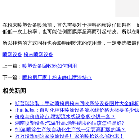
在粉末喷塑设备喷涂前，首先需要对于挂料的密度仔细斟酌，
低低一次上粉率，也可能使侧面膜厚超高而引起桔皮。所以在
所以挂料的方式同样也会影响到粉末的使用量，一定要选取最
喷塑设备
粉末喷塑设备
上一篇：
喷塑设备回收粉如何利用
下一篇：
喷粉房厂家｜粉末静电喷涂特点
相关新闻
斯普瑞涂装：手动喷粉房粉末回收系统设备图片大全解析
正面回应：自动化柜体喷涂设备流水线价格大概要多少钱
价格与价值论点:喷塑流水线设备多少钱一套？
湖南喷塑设备:气温升高,涂料结块的话该怎样是好?
纠偏-喷涂生产线自动化生产线一定要高配版的吗？
万万没想到这家喷涂设备厂家的喷枪这么省粉末！