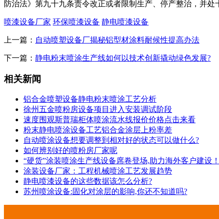
防治法》第九十九条责令改正或者限制生产、停产整治，并处
喷漆设备厂家
环保喷漆设备
静电喷漆设备
上一篇：
自动喷塑设备厂揭秘铝型材涂料耐候性提高办法
下一篇：
静电粉末喷涂生产线如何以技术创新撬动绿色发展?
相关新闻
铝合金喷塑设备静电粉末喷涂工艺分析
徐州五金喷粉房设备项目进入安装调试阶段
速度围观斯普瑞柜体喷涂流水线报价价格点击来看
粉末静电喷涂设备工艺铝合金涂层上粉率差
自动喷涂设备想要调整到相对好的状态可以做什么?
如何辨别好的喷粉房厂家呢
“硬货”涂装喷涂生产线设备席卷登场,助力海外客户建设
涂装设备厂家：工程机械喷涂工艺发展趋势
静电喷漆设备的这些数据该怎么分析?
苏州喷涂设备:固化对涂层的影响,你还不知道吗?