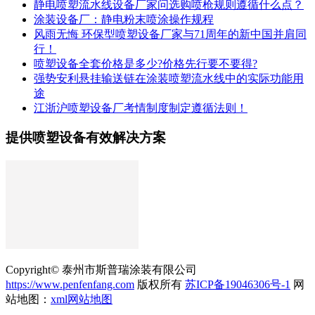
静电喷塑流水线设备厂家问选购喷枪规则遵循什么点？
涂装设备厂：静电粉末喷涂操作规程
风雨无悔 环保型喷塑设备厂家与71周年的新中国并肩同
行！
喷塑设备全套价格是多少?价格先行要不要得?
强势安利悬挂输送链在涂装喷塑流水线中的实际功能用
途
江浙沪喷塑设备厂考情制度制定遵循法则！
提供喷塑设备有效解决方案
Copyright© 泰州市斯普瑞涂装有限公司
https://www.penfenfang.com
版权所有
苏ICP备19046306号-1
网
站地图：
xml网站地图